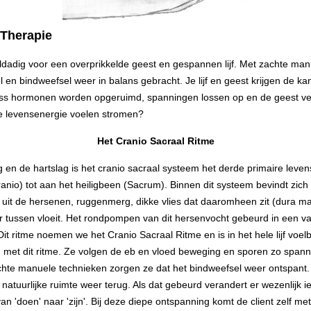
 Therapie
ldadig voor een overprikkelde geest en gespannen lijf. Met zachte ma
l en bindweefsel weer in balans gebracht. Je lijf en geest krijgen de k
ss hormonen worden opgeruimd, spanningen lossen op en de geest versti
je levensenergie voelen stromen?
Het Cranio Sacraal Ritme
en de hartslag is het cranio sacraal systeem het derde primaire leven
anio) tot aan het heiligbeen (Sacrum). Binnen dit systeem bevindt zich
uit de hersenen, ruggenmerg, dikke vlies dat daaromheen zit (dura ma
 tussen vloeit. Het rondpompen van dit hersenvocht gebeurd in een vast
Dit ritme noemen we het Cranio Sacraal Ritme en is in het hele lijf voel
met dit ritme. Ze volgen de eb en vloed beweging en sporen zo spann
hte manuele technieken zorgen ze dat het bindweefsel weer ontspant. 
 natuurlijke ruimte weer terug. Als dat gebeurd verandert er wezenlijk ie
an 'doen' naar 'zijn'. Bij deze diepe ontspanning komt de client zelf met