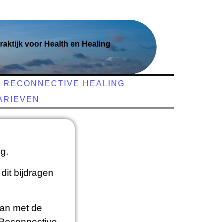
raktijk voor Health en Healing
RECONNECTIVE HEALING
ARIEVEN
g.
dit bijdragen
can met de
 Reconnective