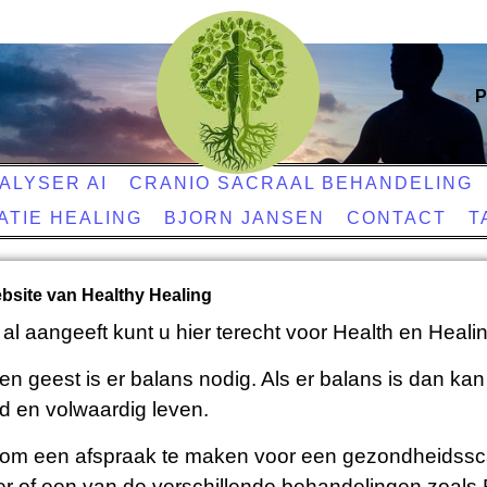
P
ALYSER AI
CRANIO SACRAAL BEHANDELING
ATIE HEALING
BJORN JANSEN
CONTACT
T
site van Healthy Healing
l aangeeft kunt u hier terecht voor Health en Healin
en geest is er balans nodig. Als er balans is dan kan 
 en volwaardig leven.
k om een afspraak te maken voor een gezondheidss
r of een van de verschillende behandelingen zoals