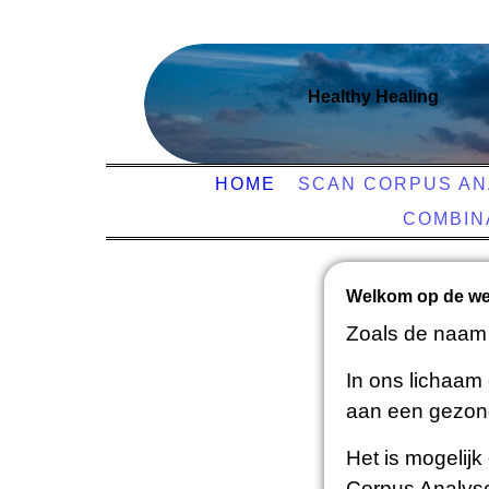
Healthy Healing
HOME
SCAN CORPUS AN
COMBIN
Welkom op de web
Zoals de naam a
In ons lichaam 
aan een gezond
Het is mogelij
Corpus Analyse